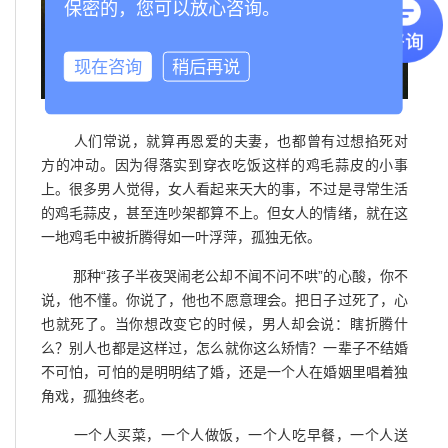
保密的，您可以放心咨询。
现在咨询
稍后再说
人们常说，就算再恩爱的夫妻，也都曾有过想掐死对
方的冲动。因为得落实到穿衣吃饭这样的鸡毛蒜皮的小事
上。很多男人觉得，女人看起来天大的事，不过是寻常生活
的鸡毛蒜皮，甚至连吵架都算不上。但女人的情绪，就在这
一地鸡毛中被折腾得如一叶浮萍，孤独无依。
那种“孩子半夜哭闹老公却不闻不问不哄”的心酸，你不
说，他不懂。你说了，他也不愿意理会。把日子过死了，心
也就死了。当你想改变它的时候，男人却会说：瞎折腾什
么？别人也都是这样过，怎么就你这么矫情？一辈子不结婚
不可怕，可怕的是明明结了婚，还是一个人在婚姻里唱着独
角戏，孤独终老。
一个人买菜，一个人做饭，一个人吃早餐，一个人送