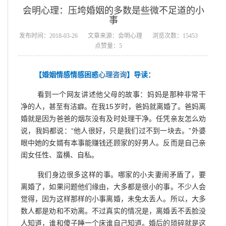
会明心理：压垮婚姻的多数是些微不足道的小
事
发布时间：2018-03-26
文章来源：会明心理
浏览次数：15453
点赞量：5
【婚姻情感情感困惑
心理咨询
】导读：
看到一个网友讲述他父母的故事：妈妈是那种非常干
净的人，甚至有洁癖。在我15岁时，爸妈就离婚了。爸妈离
婚就是因为爸爸的烟灰没有及时处理干净。任凭亲友怎么劝
说，我妈都说：“他人很好，只是我们过不到一块去。”外婆
眼中她的女婿有本事能赚钱还顾家的好男人。反而是自己亲
闺女任性、蛮横、自私。
我们身边很多这样的事。哪家的小夫妻闹矛盾了，要
离婚了，如果问题他们缘由，大多都是很小的事。不少人会
觉得，因为这样那样的小事离婚，未免太丢人。所以，大多
数人都是劝和不劝离。不过真实的情况是，离婚丢不丢脸没
人知道，谁和傻子睡一个床谁自己知道。婚后的琐碎就是这