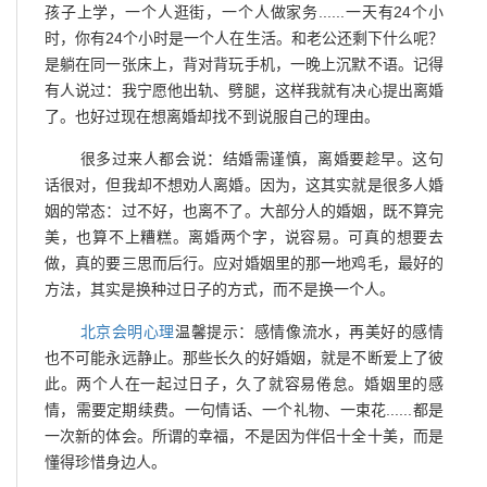
孩子上学，一个人逛街，一个人做家务......一天有24个小
时，你有24个小时是一个人在生活。和老公还剩下什么呢？
是躺在同一张床上，背对背玩手机，一晚上沉默不语。记得
有人说过：我宁愿他出轨、劈腿，这样我就有决心提出离婚
了。也好过现在想离婚却找不到说服自己的理由。
很多过来人都会说：结婚需谨慎，离婚要趁早。这句
话很对，但我却不想劝人离婚。因为，这其实就是很多人婚
姻的常态：过不好，也离不了。大部分人的婚姻，既不算完
美，也算不上糟糕。离婚两个字，说容易。可真的想要去
做，真的要三思而后行。应对婚姻里的那一地鸡毛，最好的
方法，其实是换种过日子的方式，而不是换一个人。
北京会明心理
温馨提示：感情像流水，再美好的感情
也不可能永远静止。那些长久的好婚姻，就是不断爱上了彼
此。两个人在一起过日子，久了就容易倦怠。婚姻里的感
情，需要定期续费。一句情话、一个礼物、一束花......都是
一次新的体会。所谓的幸福，不是因为伴侣十全十美，而是
懂得珍惜身边人。