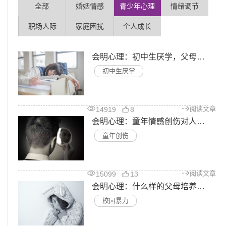
全部
婚姻情感
青少年心理
情绪调节
职场人际
家庭困扰
个人成长
会明心理：初中生厌学，父母要怎么做？
初中生厌学
阅读文章
14919
8
会明心理：童年情感创伤对人的影响有多大？
童年创伤
阅读文章
15099
13
会明心理：什么样的父母培养了校园暴力小霸王
校园暴力